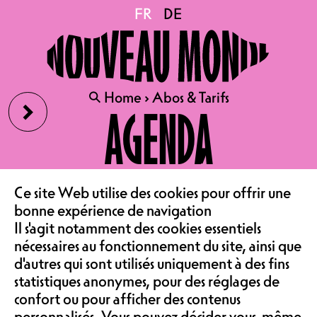
FR
FR
DE
DE
›
🔍
🔍
Home
Home
›
›
Abos & Tarifs
Abos & Tarifs
AGENDA
TARIFS
LE CAFÉ
Notre politique de prix est d'être le
Ce site Web utilise des cookies pour offrir une
plus accessible pour touxtes. Nous
bonne expérience de navigation
‹
ASSOCIATION &
nous battons pour vous proposer les
Il s'agit notamment des cookies essentiels
prix les plus corrects et que le prix
nécessaires au fonctionnement du site, ainsi que
d’entrée ne soit pas une barrière à la
d'autres qui sont utilisés uniquement à des fins
culture.
COMMUNAUTÉ
statistiques anonymes, pour des réglages de
confort ou pour afficher des contenus
personnalisés. Vous pouvez décider vous-même