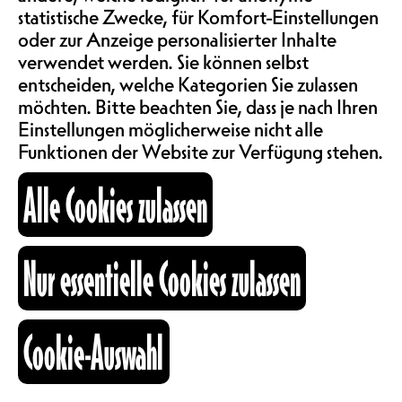
statistische Zwecke, für Komfort-Einstellungen
ABOS & TARIFE
info@nouveaumonde.ch
oder zur Anzeige personalisierter Inhalte
Le Nouveau Monde à l'Ancienne Gare
verwendet werden. Sie können selbst
Esplanade de l’Ancienne-Gare 3
entscheiden, welche Kategorien Sie zulassen
1700 Fribourg
INFORMATIONEN
möchten. Bitte beachten Sie, dass je nach Ihren
Café
Einstellungen möglicherweise nicht alle
+41 26 322 57 72
cafe@nouveaumonde.ch
Funktionen der Website zur Verfügung stehen.
KARTOGRAPHIE
Alle Cookies zulassen
SUCHE
Nur essentielle Cookies zulassen
fb
ig
li
Cookie-Auswahl
Kulturraum
+41 26 322 57 67
info@nouveaumonde.ch