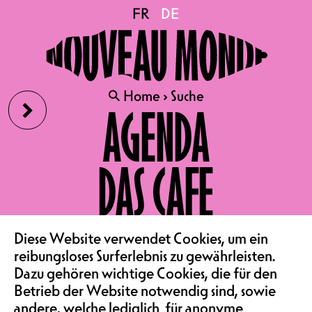
FR
FR
DE
DE
›
🔍
🔍
Home
Home
›
›
Suche
Suche
AGENDA
Suchbegriff
DAS CAFE
Suche
VEREIN & COMMUNITY
Diese Website verwendet Cookies, um ein
reibungsloses Surferlebnis zu gewährleisten.
Dazu gehören wichtige Cookies, die für den
SAALMIETE
fb
ig
li
Betrieb der Website notwendig sind, sowie
Kulturraum
andere, welche lediglich für anonyme
+41 26 322 57 67