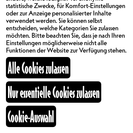
SAALMIETE
statistische Zwecke, für Komfort-Einstellungen
KONZERTSAAL | PARTY
ABOS & TARIFE
oder zur Anzeige personalisierter Inhalte
5.- AN DER ABENDKASSE
verwendet werden. Sie können selbst
entscheiden, welche Kategorien Sie zulassen
Dieser Abend wird die Gelegenheit
möchten. Bitte beachten Sie, dass je nach Ihren
INFORMATIONEN
bieten, die Queer Studies Week 2024
Einstellungen möglicherweise nicht alle
mit einem feierlichen Moment
Funktionen der Website zur Verfügung stehen.
abzuschliessen! Zu diesem Anlass
KARTOGRAPHIE
gibt es ein flammendes Line-Up mit
Alle Cookies zulassen
La Collective und Liv Eriksen.
LA COLLECTIVE
SUCHE
Nur essentielle Cookies zulassen
La Collective
ist eine Gruppe von
DJs und Künstler:innen, die ein
funkelndes, originelles und queeres
Cookie-Auswahl
fb
ig
li
Universum anbieten. Zugänglich,
Kulturraum
aber pointiert wird der Abend mit
+41 26 322 57 67
La Collective und bietet Liebe, Tanz