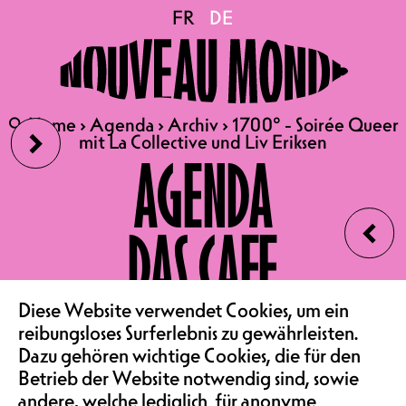
1700° - Soirée Queer mit
FR
FR
DE
DE
La Collective und Liv
›
🔍
🔍
Home
Home
›
›
Agenda
Agenda
›
›
Archiv
Archiv
›
›
1700° - Soirée Queer
1700° - Soirée Queer
Eriksen
mit La Collective und Liv Eriksen
mit La Collective und Liv Eriksen
AGENDA
‹
17.05.2024
DAS CAFE
DIE UNIVERSITÄT FREIBURG
PRÄSENTIERT :
VEREIN & COMMUNITY
Diese Website verwendet Cookies, um ein
1700° - SOIRÉE QUEER MIT
reibungsloses Surferlebnis zu gewährleisten.
LA COLLECTIVE UND LIV
Dazu gehören wichtige Cookies, die für den
ERIKSEN
Betrieb der Website notwendig sind, sowie
andere, welche lediglich für anonyme
QUEER STUDIES WEEK 2024