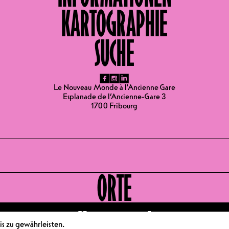
r Politikwissenschaft und Direktor des Observatoriums des reg
KARTOGRAPHIE
n der Integration von Migrantinnen und Migranten und ehemal
ZEITEN 29.01.2025
SUCHE
fb
ig
li
Le Nouveau Monde à l'Ancienne Gare
Esplanade de l’Ancienne-Gare 3
1700 Fribourg
ORTE
Konzertsaal
s zu gewährleisten.