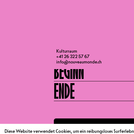
Oscar Mazzoleni, Titularprofessor fü
Universität Lausanne
Moderation: Samuel Jordan, aktiv i
TÜRÖFFNUNG
Kulturraum
+41 26 322 57 67
info@nouveaumonde.ch
BEGINN
ENDE
Diese Website verwendet Cookies, um ein reibungsloses Surferlebni