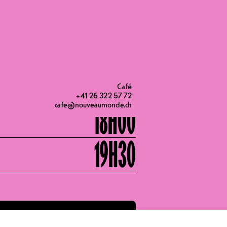
ionalen politischen Lebens an der
iger Journalist
17H30
Café
+41 26 322 57 72
cafe@nouveaumonde.ch
18H00
19H30