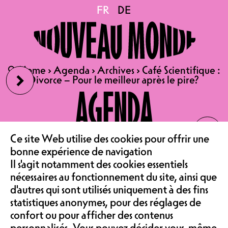
Café Scientifique :
FR
FR
DE
DE
Divorce – Pour le
›
🔍
🔍
Home
Home
›
›
Agenda
Agenda
›
›
Archives
Archives
›
›
Café Scientifique :
Café Scientifique :
meilleur après le pire?
Divorce – Pour le meilleur après le pire?
Divorce – Pour le meilleur après le pire?
AGENDA
‹
18.09.2024
LE CAFÉ
Ce site Web utilise des cookies pour offrir une
CAFÉ SCIENTIFIQUE :
bonne expérience de navigation
DIVORCE – POUR LE
Il s'agit notamment des cookies essentiels
ASSOCIATION &
MEILLEUR APRÈS LE PIRE?
nécessaires au fonctionnement du site, ainsi que
d'autres qui sont utilisés uniquement à des fins
CONFÉRENCE | SALLE DE
statistiques anonymes, pour des réglages de
SPECTACLE
confort ou pour afficher des contenus
ENTRÉE LIBRE
personnalisés. Vous pouvez décider vous-même