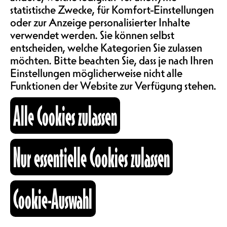
SAALMIETE
auszudrücken und durch Bewegung
statistische Zwecke, für Komfort-Einstellungen
und Musik neue Perspektiven zu
ABOS & TARIFE
oder zur Anzeige personalisierter Inhalte
entdecken.
verwendet werden. Sie können selbst
entscheiden, welche Kategorien Sie zulassen
möchten. Bitte beachten Sie, dass je nach Ihren
INFORMATIONEN
C'EST QUOI CLUDACO?
Einstellungen möglicherweise nicht alle
Funktionen der Website zur Verfügung stehen.
KARTOGRAPHIE
Alle Cookies zulassen
CludaCo – Club Dance Connection –
ist ein 2023 gegründeter Verein mit
Sitz in Bern. Der Verein hat sich
SUCHE
zum Ziel gesetzt, die Clubbing-
Nur essentielle Cookies zulassen
Kultur durch die Musik und die
Tänze, die sie repräsentieren zu
fördern, insbesondere Whacking
Cookie-Auswahl
und House Dance. Der Schwerpunkt
fb
ig
li
liegt auf der Weitergabe, dem
Kulturraum
interdisziplinären Austausch mit
+41 26 322 57 67