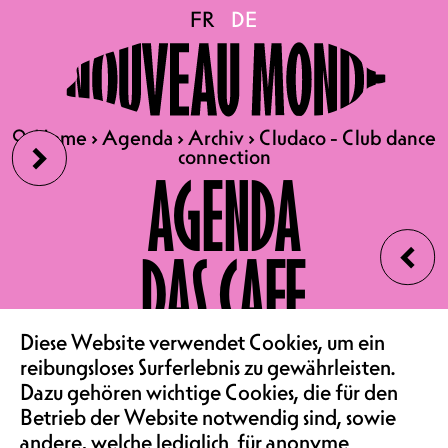
Cludaco - Club dance
FR
FR
DE
DE
connection
›
🔍
🔍
Home
Home
›
›
Agenda
Agenda
›
›
Archiv
Archiv
›
›
Cludaco - Club dance
Cludaco - Club dance
connection
connection
CLUB DANCE CONNECTION
AGENDA
JAM SESSION, PARTY
‹
BEGINN 19H | EINTRITT
DAS CAFE
GRATIS
VEREIN & COMMUNITY
Diese Website verwendet Cookies, um ein
reibungsloses Surferlebnis zu gewährleisten.
Eine Gelegenheit, in eine inklusive
Dazu gehören wichtige Cookies, die für den
und dynamische Tanzatmosphäre
Betrieb der Website notwendig sind, sowie
einzutauchen, in der jeder
andere, welche lediglich für anonyme
eingeladen ist, sich frei