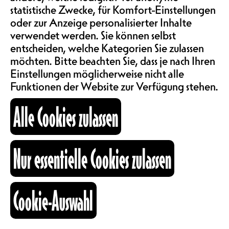
https://www.fiff.ch/
statistische Zwecke, für Komfort-Einstellungen
ABOS & TARIFE
CH
oder zur Anzeige personalisierter Inhalte
verwendet werden. Sie können selbst
DJ HBD
entscheiden, welche Kategorien Sie zulassen
INFORMATIONEN
möchten. Bitte beachten Sie, dass je nach Ihren
Einstellungen möglicherweise nicht alle
Funktionen der Website zur Verfügung stehen.
KARTOGRAPHIE
Alle Cookies zulassen
SUCHE
Nur essentielle Cookies zulassen
fb
ig
li
Cookie-Auswahl
Kulturraum
+41 26 322 57 67
info@nouveaumonde.ch