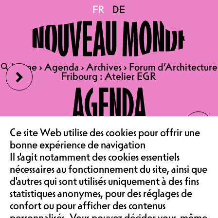
Forum d’Architecture
FR
FR
DE
DE
Fribourg : Atelier EGR
›
🔍
🔍
Home
Home
›
›
Agenda
Agenda
›
›
Archives
Archives
›
›
Forum d’Architecture
Forum d’Architecture
Fribourg : Atelier EGR
Fribourg : Atelier EGR
07.04.2026
AGENDA
FORUM D’ARCHITECTURE
‹
FRIBOURG
LE CAFÉ
ATELIER EGR
Ce site Web utilise des cookies pour offrir une
bonne expérience de navigation
CONFÉRENCE | SALLE DE
Il s'agit notamment des cookies essentiels
SPECTACLE
ASSOCIATION &
nécessaires au fonctionnement du site, ainsi que
ENTRÉE LIBRE
d'autres qui sont utilisés uniquement à des fins
statistiques anonymes, pour des réglages de
Le Forum d’Architecture Fribourg
confort ou pour afficher des contenus
est une plateforme régionale
personnalisés. Vous pouvez décider vous-même