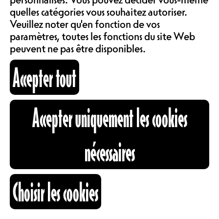
COMMUNAUTÉ
d’informations, d’échanges, de
quelles catégories vous souhaitez autoriser.
publications et de discussions
LOCATIONS
Veuillez noter qu'en fonction de vos
autour des thèmes de l’architecture.
paramètres, toutes les fonctions du site Web
peuvent ne pas être disponibles.
https://fri-archi.ch/
ABOS & TARIFS
https://www.instagram.com/faf_fribourg
Accepter tout
https://www.facebook.com/FAFribourg
HORAIRES
INFORMATIONS
Accepter uniquement les cookies
07.04.2026
CARTOGRAPHIE
nécessaires
RECHERCHE
Choisir les cookies
OUVERTURE
18H00