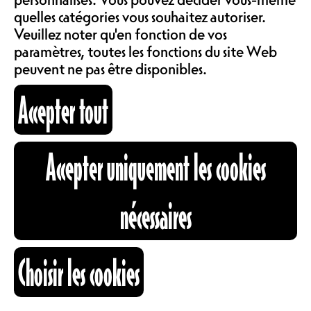
COMMUNAUTÉ
quelles catégories vous souhaitez autoriser.
LOCATIONS
Le Forum d’Architecture Fribourg
Veuillez noter qu'en fonction de vos
est une plateforme régionale
paramètres, toutes les fonctions du site Web
d’informations, d’échanges, de
peuvent ne pas être disponibles.
publications et de discussions
ABOS & TARIFS
Accepter tout
autour des thèmes de l’architecture.
https://fri-archi.ch/
INFORMATIONS
https://www.instagram.com/faf_fribourg
Accepter uniquement les cookies
https://www.facebook.com/FAFribourg
HORAIRES
CARTOGRAPHIE
nécessaires
24.03.2026
RECHERCHE
Choisir les cookies