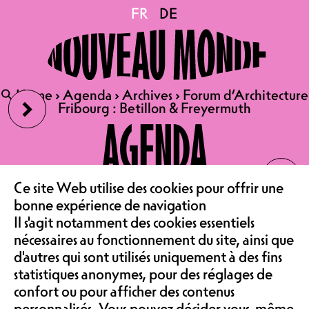
Forum d’Architecture
FR
FR
DE
DE
Fribourg : Betillon &
›
🔍
🔍
Home
Home
›
›
Agenda
Agenda
›
›
Archives
Archives
›
›
Forum d’Architecture
Forum d’Architecture
Freyermuth
Fribourg : Betillon & Freyermuth
Fribourg : Betillon & Freyermuth
AGENDA
‹
24.03.2026
LE CAFÉ
Ce site Web utilise des cookies pour offrir une
FORUM D’ARCHITECTURE
bonne expérience de navigation
FRIBOURG
Il s'agit notamment des cookies essentiels
ASSOCIATION &
BETILLON & FREYERMUTH
nécessaires au fonctionnement du site, ainsi que
d'autres qui sont utilisés uniquement à des fins
CONFÉRENCE | SALLE DE
statistiques anonymes, pour des réglages de
SPECTACLE
confort ou pour afficher des contenus
ENTRÉE LIBRE
personnalisés. Vous pouvez décider vous-même