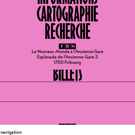
CARTOGRAPHIE
LIEUX
RECHERCHE
Salle de spectacle
fb
ig
li
Le Nouveau Monde à l'Ancienne Gare
Esplanade de l’Ancienne-Gare 3
1700 Fribourg
BILLETS
fb
ig
li
Le Nouveau Monde à l'Ancienne Gare
e navigation