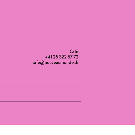
20H00
Café
+41 26 322 57 72
cafe@nouveaumonde.ch
Café