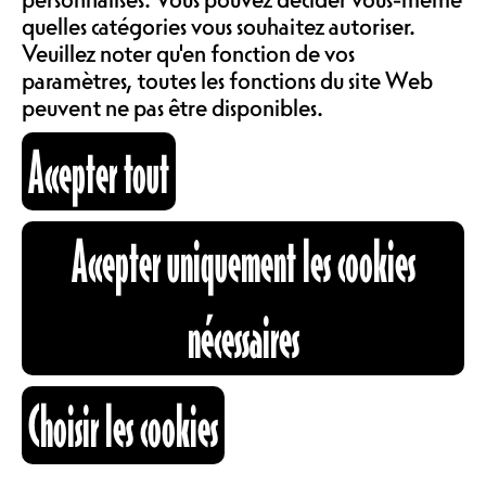
COMMUNAUTÉ
d’informations, d’échanges, de
quelles catégories vous souhaitez autoriser.
publications et de discussions
LOCATIONS
Veuillez noter qu'en fonction de vos
autour des thèmes de l’architecture.
paramètres, toutes les fonctions du site Web
peuvent ne pas être disponibles.
https://fri-archi.ch/
ABOS & TARIFS
https://www.instagram.com/faf_fribourg
Accepter tout
https://www.facebook.com/FAFribourg
HORAIRES
INFORMATIONS
Accepter uniquement les cookies
13.05.2026
CARTOGRAPHIE
nécessaires
RECHERCHE
Choisir les cookies
OUVERTURE
18H00