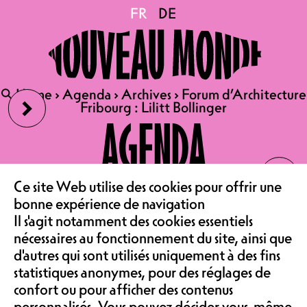
Forum d’Architecture
FR
FR
DE
DE
Fribourg : Lilitt Bollinger
›
🔍
🔍
Home
Home
›
›
Agenda
Agenda
›
›
Archives
Archives
›
›
Forum d’Architecture
Forum d’Architecture
Fribourg : Lilitt Bollinger
Fribourg : Lilitt Bollinger
13.05.2026
AGENDA
FORUM D’ARCHITECTURE
‹
FRIBOURG
LE CAFÉ
LILITT BOLLINGER
Ce site Web utilise des cookies pour offrir une
bonne expérience de navigation
CONFÉRENCE | SALLE DE
Il s'agit notamment des cookies essentiels
SPECTACLE
ASSOCIATION &
nécessaires au fonctionnement du site, ainsi que
ENTRÉE LIBRE
d'autres qui sont utilisés uniquement à des fins
statistiques anonymes, pour des réglages de
Le Forum d’Architecture Fribourg
confort ou pour afficher des contenus
est une plateforme régionale
personnalisés. Vous pouvez décider vous-même