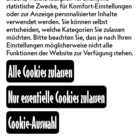
SAALMIETE
statistische Zwecke, für Komfort-Einstellungen
TÜRÖFFNUNG 20H30,
ABOS & TARIFE
oder zur Anzeige personalisierter Inhalte
BEGINN 21H00
verwendet werden. Sie können selbst
MEMBER 10.-,
entscheiden, welche Kategorien Sie zulassen
möchten. Bitte beachten Sie, dass je nach Ihren
INFORMATIONEN
NORMALPREIS 15.-,
Einstellungen möglicherweise nicht alle
EMPFOHLENER PREIS 25.-
Funktionen der Website zur Verfügung stehen.
KARTOGRAPHIE
Dreier-Plateau mit Death-, Post-
Alle Cookies zulassen
und Sludge-Metal für einen
pickelharten Freitagabend! Die
Westschweiz kann so laut, heavy, so
SUCHE
Nur essentielle Cookies zulassen
brutal und unerbittlich lärmen! Ein
bleischwerer Abend für eine Full
Metal, wie es sich gehört! Holt euch
Ohrstöpsel an der Bar und
Cookie-Auswahl
fb
ig
li
reserviert schon mal einen Termin
Kulturraum
beim Chiropraktiker* für den
+41 26 322 57 67
nächsten Tag.