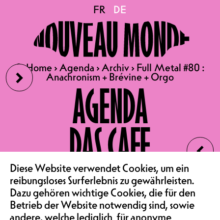
Full Metal #80 :
FR
FR
DE
DE
Anachronism + Brévine +
›
🔍
🔍
Home
Home
›
›
Agenda
Agenda
›
›
Archiv
Archiv
›
›
Full Metal #80 :
Full Metal #80 :
Orgo
Anachronism + Brévine + Orgo
Anachronism + Brévine + Orgo
AGENDA
FR 23.01.26
DAS CAFE
FULL METAL #80 :
‹
ANACHRONISM + BRÉVINE +
VEREIN & COMMUNITY
Diese Website verwendet Cookies, um ein
ORGO
reibungsloses Surferlebnis zu gewährleisten.
KONZERT | POST-METAL,
Dazu gehören wichtige Cookies, die für den
DEATH-METAL, SLUDGE
Betrieb der Website notwendig sind, sowie
andere, welche lediglich für anonyme
KONZERTSAAL