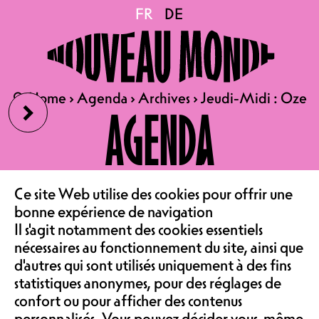
Jeudi-Midi : Oze
FR
FR
DE
DE
JE 18.06.2026
JEUDI-MIDI : OZE
›
🔍
🔍
Home
Home
›
›
Agenda
Agenda
›
›
Archives
Archives
›
›
Jeudi-Midi : Oze
Jeudi-Midi : Oze
AGENDA
CONCERT | SALLE DE
SPECTACLE
PORTES 12H, DÉBUT 12H15
LE CAFÉ
ENTRÉE GRATUITE
‹
Ce site Web utilise des cookies pour offrir une
FOR FANS OF : DAUGHTER,
bonne expérience de navigation
ASSOCIATION &
ELIE ZOÉ OU “TEARDROP”
Il s'agit notamment des cookies essentiels
nécessaires au fonctionnement du site, ainsi que
DE MASSIVE ATTACK
d'autres qui sont utilisés uniquement à des fins
COMMUNAUTÉ
statistiques anonymes, pour des réglages de
confort ou pour afficher des contenus
Les “Jeudi-Midi” font du bien : une
personnalisés. Vous pouvez décider vous-même
vraie pause dans nos quotidiens ! Et