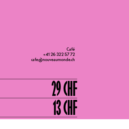
14H30
Café
+41 26 322 57 72
cafe@nouveaumonde.ch
29 CHF
13 CHF