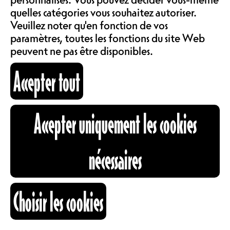
COMMUNAUTÉ
Nouveau Monde le 10.05.2026 dans
quelles catégories vous souhaitez autoriser.
LOCATIONS
le café !
Veuillez noter qu'en fonction de vos
4x parties avec 8x donnes en tout -
paramètres, toutes les fonctions du site Web
avant cela, vous pouvez profiter du
peuvent ne pas être disponibles.
brunch du NM
ABOS & TARIFS
Accepter tout
Inscription par équipe de deux
personnes
à
billetterie@nouveaumonde.ch
HORAIRES
INFORMATIONS
Accepter uniquement les cookies
10.05.2026
CARTOGRAPHIE
nécessaires
RECHERCHE
Choisir les cookies
OUVERTURE
13H00