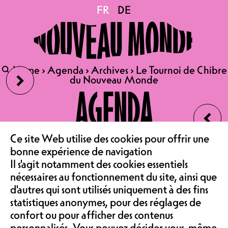
Le Tournoi de Chibre du
FR
FR
DE
DE
Nouveau Monde
›
🔍
🔍
Home
Home
›
›
Agenda
Agenda
›
›
Archives
Archives
›
›
Le Tournoi de Chibre
Le Tournoi de Chibre
du Nouveau Monde
du Nouveau Monde
DI 10.05.2026
AGENDA
LE TOURNOI DE CHIBRE DU
‹
NOUVEAU MONDE
LE CAFÉ
PORTES 13H00, DÉBUT 13H30
Ce site Web utilise des cookies pour offrir une
bonne expérience de navigation
| AU CAFÉ
Il s'agit notamment des cookies essentiels
INSCRIPTION 10.- PAR
ASSOCIATION &
nécessaires au fonctionnement du site, ainsi que
PERSONNE
d'autres qui sont utilisés uniquement à des fins
statistiques anonymes, pour des réglages de
confort ou pour afficher des contenus
Le quatrième tournoi de Chibre du
personnalisés. Vous pouvez décider vous-même