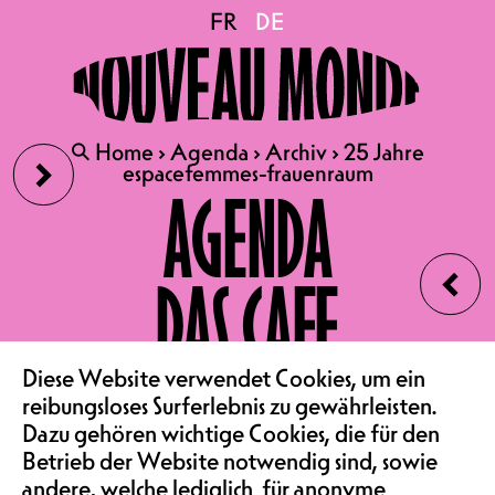
25 Jahre espacefemmes-
FR
FR
DE
DE
frauenraum
›
🔍
🔍
Home
Home
›
›
Agenda
Agenda
›
›
Archiv
Archiv
›
›
25 Jahre
25 Jahre
espacefemmes-frauenraum
espacefemmes-frauenraum
29.09.2023
AGENDA
25 JAHRE ESPACEFEMMES-
‹
FRAUENRAUM
DAS CAFE
PARTY | KONZERTSAAL
5.- (IM VERKAUF LEDIGLICH
VOR ORT AN DER
VEREIN & COMMUNITY
Diese Website verwendet Cookies, um ein
ABENDKASSE)
reibungsloses Surferlebnis zu gewährleisten.
Dazu gehören wichtige Cookies, die für den
Seit 25 Jahren treffen sich Frauen
Betrieb der Website notwendig sind, sowie
von hier und anderswo, um sich zu
andere, welche lediglich für anonyme