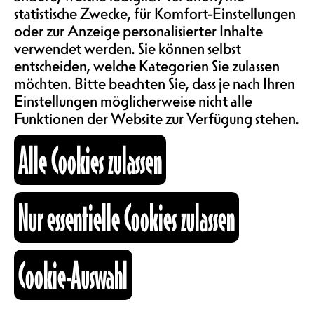
SAALMIETE
informieren, zu bilden und zu
statistische Zwecke, für Komfort-Einstellungen
behaupten. Feiern wir gemeinsam!
ABOS & TARIFE
oder zur Anzeige personalisierter Inhalte
Der 1998 in Freiburg gegründete
verwendet werden. Sie können selbst
Verein
espacefemmes-frauenraum
entscheiden, welche Kategorien Sie zulassen
stützt sich auf die persönlichen und
möchten. Bitte beachten Sie, dass je nach Ihren
INFORMATIONEN
gemeinsamen Ressourcen der
Einstellungen möglicherweise nicht alle
Frauen. Zentral für die Institution
Funktionen der Website zur Verfügung stehen.
mit feministischer Agenda sind das
KARTOGRAPHIE
Empowerment und das Anliegen,
Alle Cookies zulassen
einen Ort nur für Frauen
anzubieten, wo in einem
wohlwollenden Rahmen
SUCHE
Nur essentielle Cookies zulassen
Begegnung, Beratung und Bildung
für Frauen jeglicher sozialer und
kultureller Herkunft möglich ist.
Cookie-Auswahl
Unter dem Slogan «Frauen in
fb
ig
li
Aktion» sind verschiedene
Kulturraum
Veranstaltungen dem Jubiläum von
+41 26 322 57 67
2023 gewidmet. Unter dem Motto