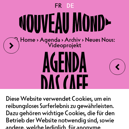
Neues Nous:
FR
FR
DE
DE
Videoprojekt
›
🔍
🔍
Home
Home
›
›
Agenda
Agenda
›
›
Archiv
Archiv
›
›
Neues Nous:
Neues Nous:
Videoprojekt
Videoprojekt
VIDEOPROJEKT
AGENDA
ATELIER | IM OSTFLÜGEL
‹
AB 18H00 | EINTRITT FREI
DAS CAFE
ANMELDUNG
PER MAIL
ODER +41 79 707 53 78
VEREIN & COMMUNITY
Diese Website verwendet Cookies, um ein
Der Videokünstler Flavio Sanchez
reibungsloses Surferlebnis zu gewährleisten.
wird mit Unterstützung von
Dazu gehören wichtige Cookies, die für den
Personen mit
Betrieb der Website notwendig sind, sowie
Migrationshintergrund einen
andere, welche lediglich für anonyme
Kurzfilm zu einem Thema drehen,