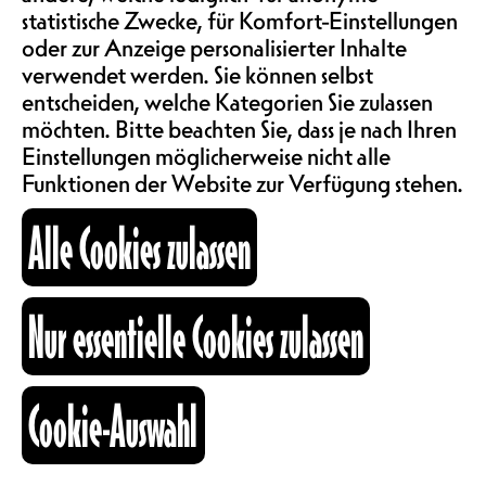
SAALMIETE
statistische Zwecke, für Komfort-Einstellungen
das vom Projektteam festgelegt
ABOS & TARIFE
oder zur Anzeige personalisierter Inhalte
wird. Eine Reportage über die
verwendet werden. Sie können selbst
Veranstaltungen, die im Rahmen
entscheiden, welche Kategorien Sie zulassen
des Projekts Neues Nous organisiert
werden? Interviews auf der Strasse?
möchten. Bitte beachten Sie, dass je nach Ihren
INFORMATIONEN
Oder etwas anderes? Lassen Sie sich
Einstellungen möglicherweise nicht alle
überraschen !
Funktionen der Website zur Verfügung stehen.
KARTOGRAPHIE
Alle Cookies zulassen
SUCHE
ZEITEN 02.04.2026
Nur essentielle Cookies zulassen
Cookie-Auswahl
TÜRÖFFNUNG
18H00
fb
ig
li
Kulturraum
+41 26 322 57 67