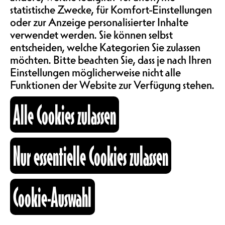
CH
statistische Zwecke, für Komfort-Einstellungen
ABOS & TARIFE
oder zur Anzeige personalisierter Inhalte
LADY DISCO BALL
verwendet werden. Sie können selbst
entscheiden, welche Kategorien Sie zulassen
INFORMATIONEN
möchten. Bitte beachten Sie, dass je nach Ihren
Einstellungen möglicherweise nicht alle
Funktionen der Website zur Verfügung stehen.
KARTOGRAPHIE
Alle Cookies zulassen
SUCHE
Nur essentielle Cookies zulassen
fb
ig
li
Cookie-Auswahl
Kulturraum
+41 26 322 57 67
info@nouveaumonde.ch