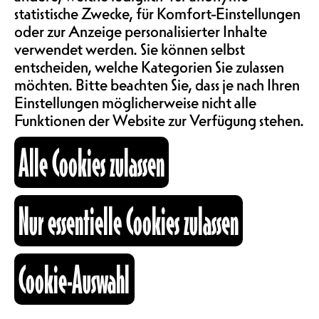
SAALMIETE
PROVENZANO, LES GRUMS
statistische Zwecke, für Komfort-Einstellungen
UND FELIX RINGABY
oder zur Anzeige personalisierter Inhalte
ABOS & TARIFE
verwendet werden. Sie können selbst
ANIMIERT VON DAVID VIDA
entscheiden, welche Kategorien Sie zulassen
COMEDY | KONZERTSAAL
möchten. Bitte beachten Sie, dass je nach Ihren
MEMBER : 15.-,
INFORMATIONEN
Einstellungen möglicherweise nicht alle
Funktionen der Website zur Verfügung stehen.
NORMALPREIS : 20.-,
EMPFOHLENER PREIS : 30.-
Alle Cookies zulassen
KARTOGRAPHIE
AFTERPARTY MIT DJ RONFA
AB 22H (EINTRITT FREI)
Nur essentielle Cookies zulassen
SUCHE
Seit April 2018 stellt das Please
Stand Up die Qualität der Comedy-
Cookie-Auswahl
Szene aus der Romandie und
fb
ig
li
darüber hinaus in den Vordergrund!
Kulturraum
Es sind immer tolle Entdeckungen