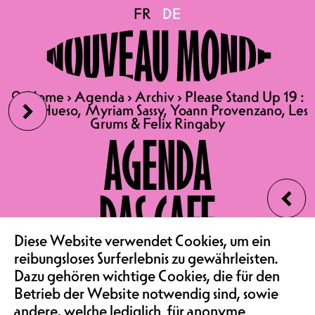
Please Stand Up 19 : Lucas
FR
FR
DE
DE
Hueso, Myriam Sassy,
›
🔍
🔍
Home
Home
›
›
Agenda
Agenda
›
›
Archiv
Archiv
›
›
Please Stand Up 19 :
Please Stand Up 19 :
Yoann Provenzano, Les
Lucas Hueso, Myriam Sassy, Yoann Provenzano, Les
Lucas Hueso, Myriam Sassy, Yoann Provenzano, Les
Grums & Felix Ringaby
Grums & Felix Ringaby
AGENDA
Grums & Felix Ringaby
‹
DAS CAFE
SA 11.01.2025
Diese Website verwendet Cookies, um ein
VEREIN & COMMUNITY
PLEASE STAND UP 19
reibungsloses Surferlebnis zu gewährleisten.
Dazu gehören wichtige Cookies, die für den
MIT LUCAS HUESO, MYRIAM
Betrieb der Website notwendig sind, sowie
SASSY, YOANN
andere, welche lediglich für anonyme