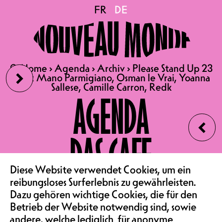
Please Stand Up 23 Avec
FR
FR
DE
DE
Mano Parmigiano, Osman
›
🔍
🔍
Home
Home
›
›
Agenda
Agenda
›
›
Archiv
Archiv
›
›
Please Stand Up 23
Please Stand Up 23
le Vrai, Yoanna Sallese,
Avec Mano Parmigiano, Osman le Vrai, Yoanna
Avec Mano Parmigiano, Osman le Vrai, Yoanna
Sallese, Camille Carron, Redk
Sallese, Camille Carron, Redk
AGENDA
‹
Camille Carron, Redk
DAS CAFE
SA 18.04.2026
Diese Website verwendet Cookies, um ein
VEREIN & COMMUNITY
PLEASE STAND UP 23
reibungsloses Surferlebnis zu gewährleisten.
Dazu gehören wichtige Cookies, die für den
MIT MANO PARMIGIANO
Betrieb der Website notwendig sind, sowie
(FR), OSMAN LE VRAI (BE),
andere, welche lediglich für anonyme