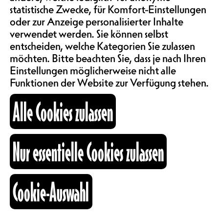
SAALMIETE
YOANNA SALLESE (CH),
statistische Zwecke, für Komfort-Einstellungen
CAMILLE CARRON (CH),
oder zur Anzeige personalisierter Inhalte
ABOS & TARIFE
verwendet werden. Sie können selbst
REDK (CH)
entscheiden, welche Kategorien Sie zulassen
MODERIERT VON DAVID
möchten. Bitte beachten Sie, dass je nach Ihren
VIDA
INFORMATIONEN
Einstellungen möglicherweise nicht alle
Funktionen der Website zur Verfügung stehen.
COMEDY | KONZERTSAAL
TÜRÖFFNUNG 20H, BEGINN
Alle Cookies zulassen
KARTOGRAPHIE
20H30
MEMBER : 15.-,
Nur essentielle Cookies zulassen
NORMALPREIS : 20.-,
SUCHE
EMPFOHLENER PREIS : 30.-
SHOW IN FRANZÖSISCHER
Cookie-Auswahl
SPRACHE
fb
ig
li
Kulturraum