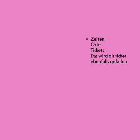
Zeiten
Orte
Tickets
Das wird dir sicher
IS 35.-
ebenfalls gefallen
r Schweizer Stand-up-Comedians. Der
 Feder und einer verwirrenden
enarbeit mit Julie Ferrier. Neben der
ouleur 3 oder in Les Beaux Parleurs
ch und in Belgien gewonnen, und weil