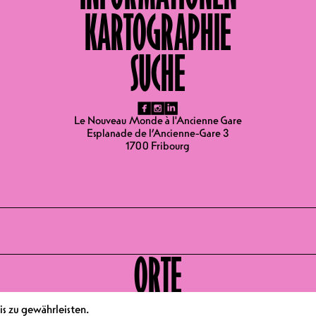
al National des Humoriste de Tournon
KARTOGRAPHIE
ondeville
on à Lyon
Andain’ries 2022
SUCHE
ival 2022
ZEITEN 16.02.2024
fb
ig
li
Le Nouveau Monde à l'Ancienne Gare
Esplanade de l’Ancienne-Gare 3
1700 Fribourg
ORTE
s zu gewährleisten.