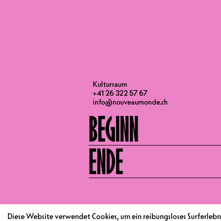
– Grand prix du Jury 2019 du Festiv
– Prix du Jury Festival du Rire de M
– Prix du Public au Festival de Gers
– Prix du Jury et Prix du Public les 
– Violet d’Or au Dinard Comedy Fest
TÜRÖFFNUNG
Kulturraum
+41 26 322 57 67
info@nouveaumonde.ch
BEGINN
ENDE
Diese Website verwendet Cookies, um ein reibungsloses Surferlebni