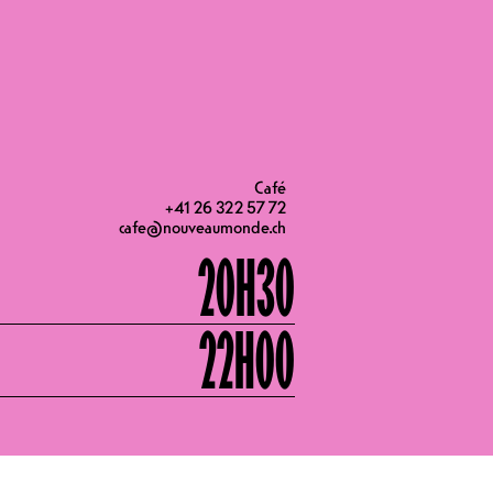
20H00
Café
+41 26 322 57 72
cafe@nouveaumonde.ch
20H30
22H00