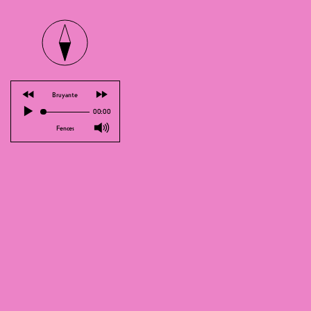
⏪
⏩
Bruyante
▶
00:00
🔊
Fences
MEMBER
Thibaud Agoston
, ein junger Genfe
27-jährige Humorist entschlüsselt di
Leichtigkeit. Auf der Strasse der Fes
Bühne ist Thibaud Kolumnist beim Sch
hören.
Mit diesem Stück hat er zahlreiche W
es trotzdem ziemlich nice ist, hier di
– Grand Prix au Festival du Rire de 
– Prix Raymond Errera au Festival du
– Prix SSA du jeune talent humour 2
– Prix nouveau talent écriture SACD
– Gagnant concours scène ouverte M