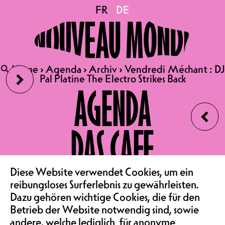
Vendredi Méchant : DJ
FR
FR
DE
DE
Pal Platine The Electro
›
🔍
🔍
Home
Home
›
›
Agenda
Agenda
›
›
Archiv
Archiv
›
›
Vendredi Méchant : DJ
Vendredi Méchant : DJ
Strikes Back
Pal Platine The Electro Strikes Back
Pal Platine The Electro Strikes Back
AGENDA
‹
VE 12.06.2026
DAS CAFE
VENDREDI MÉCHANT : DJ
PAL PLATINE
VEREIN & COMMUNITY
Diese Website verwendet Cookies, um ein
THE ELECTRO STRIKES BACK
reibungsloses Surferlebnis zu gewährleisten.
PARTY | COSMIC ELECTRO
Dazu gehören wichtige Cookies, die für den
AU CAFÉ
Betrieb der Website notwendig sind, sowie
andere, welche lediglich für anonyme
22:00 – 03:00 | ENTRÉE