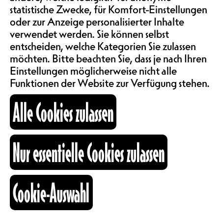
SAALMIETE
statistische Zwecke, für Komfort-Einstellungen
GRATUIT
ABOS & TARIFE
oder zur Anzeige personalisierter Inhalte
verwendet werden. Sie können selbst
Débarqué d'une galaxie lointaine,
entscheiden, welche Kategorien Sie zulassen
très lointaine...
möchten. Bitte beachten Sie, dass je nach Ihren
INFORMATIONEN
C’est le retour de DJ Pal Platine et
Einstellungen möglicherweise nicht alle
l'Empire revient à la contre-attaque
Funktionen der Website zur Verfügung stehen.
avec l'électro, la techno et toutes
sortes de folies électroniques.
KARTOGRAPHIE
Alle Cookies zulassen
Rebelles, Wookiees et
Stormtroopers se retrouvent tous
ensemble sur la piste de danse, car
SUCHE
Nur essentielle Cookies zulassen
ce côté groovy de la Force est
irrésistible, tout comme la
collection de disques de DJ Pal
Platine ! Au café, on danse bien !
Cookie-Auswahl
fb
ig
li
Photo : Aurélie Ayer
Kulturraum
@
a.a.festivals.lovers
+41 26 322 57 67