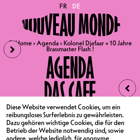
Kolonel Djafaar + 10
FR
FR
DE
DE
Jahre Brassmaster Flash !
›
🔍
🔍
Home
Home
›
›
Agenda
Agenda
›
›
Kolonel Djafaar + 10 Jahre
Kolonel Djafaar + 10 Jahre
Brassmaster Flash !
Brassmaster Flash !
FR 13.11.2026
AGENDA
KOLONEL DJAFAAR +
10 JAHRE BRASSMASTER FLASH
DAS CAFE
‹
!
KONZERT | KONZERTSAAL
TÜRÖFFNUNG 20H30, BEGINN 2
VEREIN & COMMUNITY
Diese Website verwendet Cookies, um ein
VORVERKAUF 25.-, ABENDKASSE 
reibungsloses Surferlebnis zu gewährleisten.
Dazu gehören wichtige Cookies, die für den
FOR FANS OF: JUNGLE BY
Betrieb der Website notwendig sind, sowie
NIGHT, ORCHESTRE TOUT
andere, welche lediglich für anonyme