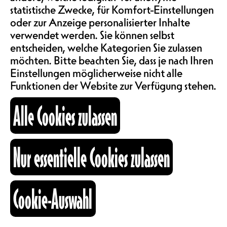
SAALMIETE
PUISSANT MARCEL
statistische Zwecke, für Komfort-Einstellungen
ABOS & TARIFE
DUCHAMP, PUPPETMASTAZ
oder zur Anzeige personalisierter Inhalte
verwendet werden. Sie können selbst
entscheiden, welche Kategorien Sie zulassen
Was passiert in 10 Jahren? Man wird
zwar älter, aber vor allem sammelt
möchten. Bitte beachten Sie, dass je nach Ihren
INFORMATIONEN
man Erfahrung – und wir können
Einstellungen möglicherweise nicht alle
das 10-jährige und ausgetanzte
Funktionen der Website zur Verfügung stehen.
Jubiläum von Brassmaster Flash
KARTOGRAPHIE
Alle Cookies zulassen
feiern! Die Hip-Hop-
Strassenfanfare stürmt die Bühne
und lädt euch ein, ihr 10-jähriges
SUCHE
Jubiläum mit ihnen zu feiern! Um
Nur essentielle Cookies zulassen
wieder zu Atem zu kommen,
aber weiterzutanzen, wird der
Abend mit den Belgiern von
Cookie-Auswahl
Kolonel Djafaar und
fb
ig
li
ihrem mitreissenden Ethio-Jazz-
Kulturraum
Afrobeat verlängert!
+41 26 322 57 67