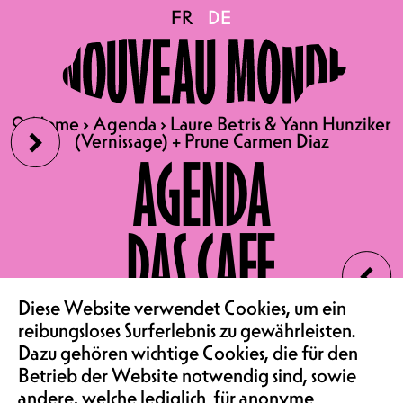
Laure Betris & Yann
FR
FR
DE
DE
Hunziker (Vernissage) +
›
🔍
🔍
Home
Home
›
›
Agenda
Agenda
›
›
Laure Betris & Yann Hunziker
Laure Betris & Yann Hunziker
Prune Carmen Diaz
(Vernissage) + Prune Carmen Diaz
(Vernissage) + Prune Carmen Diaz
AGENDA
SA 26.09.2026
DAS CAFE
LAURE BETRIS & YANN
‹
HUNZIKER (VERNISSAGE)
VEREIN & COMMUNITY
Diese Website verwendet Cookies, um ein
+ PRUNE CARMEN DIAZ
reibungsloses Surferlebnis zu gewährleisten.
KONZERT | KONZERTSAAL
Dazu gehören wichtige Cookies, die für den
TÜRÖFFNUNG 20H30,
Betrieb der Website notwendig sind, sowie
andere, welche lediglich für anonyme
BEGINN 21H00