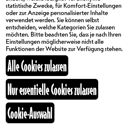
SAALMIETE
statistische Zwecke, für Komfort-Einstellungen
VORVERKAUF 20.-,
ABOS & TARIFE
oder zur Anzeige personalisierter Inhalte
ABENDKASSE 23.-
verwendet werden. Sie können selbst
FOR FANS OF : BERCEUSES,
entscheiden, welche Kategorien Sie zulassen
möchten. Bitte beachten Sie, dass je nach Ihren
INFORMATIONEN
ELIE ZOÉ, LOUIS JUCKER
Einstellungen möglicherweise nicht alle
Funktionen der Website zur Verfügung stehen.
Ein Abend, bei welchem die
KARTOGRAPHIE
Alle Cookies zulassen
musikalische und menschliche
Verbundenheit sich als roter
nostalgischer Faden durchzieht.
SUCHE
Nur essentielle Cookies zulassen
Laure Betris und Yann Hunziker
nehmen uns mit auf eine
musikalische Reise zwischen
Tradition und Moderne und taufen
Cookie-Auswahl
fb
ig
li
ihre EP “Merya” vor heimischem
Publikum. Gänsehaut garantiert.
Kulturraum
Prune Carmen Diaz und ihre Band
+41 26 322 57 67