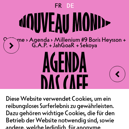
Millenium #9 Boris
FR
FR
DE
DE
Heysson + G.A.P. +
›
🔍
🔍
Home
Home
›
›
Agenda
Agenda
›
›
Millenium #9 Boris Heysson +
Millenium #9 Boris Heysson +
JahGoaR + Sekoya
G.A.P. + JahGoaR + Sekoya
G.A.P. + JahGoaR + Sekoya
AGENDA
‹
FR 21.08.2026
DAS CAFE
MILLENIUM #9
BORIS HEYSSON + G.A.P. +
VEREIN & COMMUNITY
Diese Website verwendet Cookies, um ein
JAHGOAR + SEKOYA
reibungsloses Surferlebnis zu gewährleisten.
TECHNO / PSY TRANCE |
Dazu gehören wichtige Cookies, die für den
TERRASSE & CAFÉ
Betrieb der Website notwendig sind, sowie
andere, welche lediglich für anonyme
EINTRITT GRATIS | 16H00 –