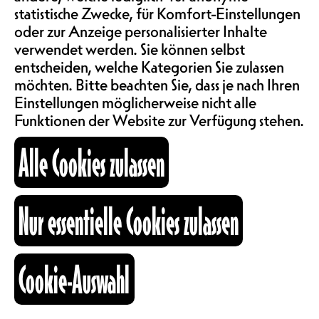
SAALMIETE
statistische Zwecke, für Komfort-Einstellungen
02H00
ABOS & TARIFE
oder zur Anzeige personalisierter Inhalte
verwendet werden. Sie können selbst
entscheiden, welche Kategorien Sie zulassen
Millenium freut sich, euch zur
möchten. Bitte beachten Sie, dass je nach Ihren
INFORMATIONEN
neunten Ausgabe einer
Einstellungen möglicherweise nicht alle
Sommerausgabe vor und im
Funktionen der Website zur Verfügung stehen.
Nouveau Monde am 21. August 2026
KARTOGRAPHIE
einzuladen! Kommt vorbei und
Alle Cookies zulassen
geniesst von 16:00 Uhr bis 02:00 Uhr
Techno- und Psy-Trance-Klänge,
abwechslungsreiche und
SUCHE
Nur essentielle Cookies zulassen
mitreissende Mucke, psychedelisch
und groovig – bei unserem ersten
Besuch im Nouveau Monde!
Cookie-Auswahl
fb
ig
li
Be There Instead Of Nowhere !
Kulturraum
+41 26 322 57 67
Millenium - Instagram