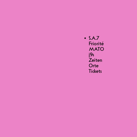
 j9s
S.A.7
Friorité
MATO
j9s
Zeiten
UDDY MONK
Orte
Tickets
takt, weder verlorenes Spiel noch
dass der Ofen auf der idealen
ie auf dem Dancefloor genauso! Ein