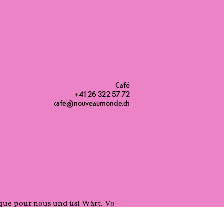
Café
+41 26 322 57 72
cafe@nouveaumonde.ch
sique pour nous und üsi Wärt. Vo
r das chaque jour erläbet und i üsi