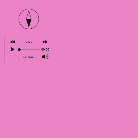
S.A
⏪
⏩
S.A.7
▶
00:00
🔊
Les amies
FOR FANS
Drei Tage vor Herbstbeginn bieten w
vernichtendes Schachmatt mit Mato! F
Temperatur bleibt. Homies-Party für
Abend im Zeichen Freiburger Hip-Hop