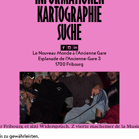
KARTOGRAPHIE
Rap
SUCHE
fb
ig
li
Le Nouveau Monde à l'Ancienne Gare
Esplanade de l’Ancienne-Gare 3
1700 Fribourg
enter Fribourg et sini Widersprüch. Z vierte machemer de la Mu
on a le but de créer en Ort wo Bilinguisme gläbt wird, so wie mi
s zu gewährleisten.