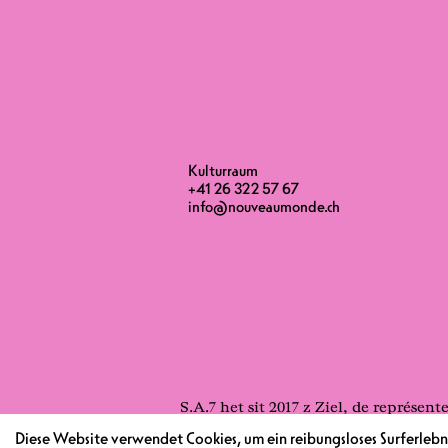
Kulturraum
+41 26 322 57 67
info@nouveaumonde.ch
S.A.7 het sit 2017 z Ziel, de représ
Stube zu Stage, de Cave uf d Strass, 
Diese Website verwendet Cookies, um ein reibungsloses Surferlebni
Musik löi la fliesse.