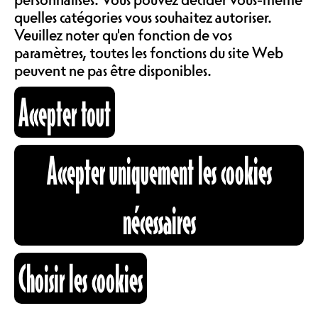
COMMUNAUTÉ
quelles catégories vous souhaitez autoriser.
PRIX MEMBRE 13.-, PRIX
LOCATIONS
Veuillez noter qu'en fonction de vos
STANDARD 18.-, PRIX
paramètres, toutes les fonctions du site Web
CONSEILLÉ 28.-
peuvent ne pas être disponibles.
ABOS & TARIFS
Accepter tout
Les Full Metal sont toujours là pour
vous jouer de mauvais tours ! Et
cette fois on se dirige vers le Metal
INFORMATIONS
extrême avec un vernissage, une
Accepter uniquement les cookies
nouvelle formation avec plein de
gens que vous connaissez et des
CARTOGRAPHIE
vieilles gloires du Death !
nécessaires
CH
Tyrmfar
RECHERCHE
Choisir les cookies