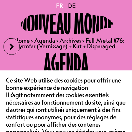
Full Metal #76: Tyrmfar
FR
FR
DE
DE
(Vernissage) + Kut +
›
🔍
🔍
Home
Home
›
›
Agenda
Agenda
›
›
Archives
Archives
›
›
Full Metal #76:
Full Metal #76:
Disparaged
Tyrmfar (Vernissage) + Kut + Disparaged
Tyrmfar (Vernissage) + Kut + Disparaged
AGENDA
12.04.2025
LE CAFÉ
Ce site Web utilise des cookies pour offrir une
FULL METAL 76 : TYRMFAR
bonne expérience de navigation
‹
(VERNISSAGE)
Il s'agit notamment des cookies essentiels
ASSOCIATION &
+ KUT
nécessaires au fonctionnement du site, ainsi que
d'autres qui sont utilisés uniquement à des fins
+ DISPARAGED
statistiques anonymes, pour des réglages de
CONCERT | BLACK & DEATH
confort ou pour afficher des contenus
METAL
personnalisés. Vous pouvez décider vous-même