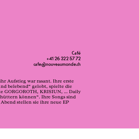
Café
+41 26 322 57 72
cafe@nouveaumonde.ch
 Aufstieg war rasant. Ihre erste
nd belebend“ gelobt, spielte die
 wie GORGOROTH, KRISIUN, ... Daily
schüttern können“. Ihre Songs sind
Abend stellen sie ihre neue EP