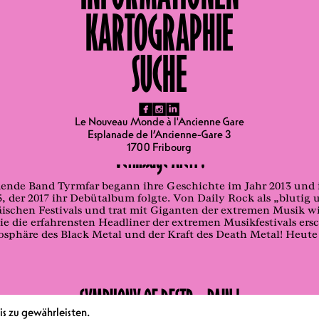
KARTOGRAPHIE
SUCHE
fb
ig
li
Le Nouveau Monde à l'Ancienne Gare
Esplanade de l’Ancienne-Gare 3
1700 Fribourg
Vernissage Alert !
nde Band Tyrmfar begann ihre Geschichte im Jahr 2013 und ihr
, der 2017 ihr Debütalbum folgte. Von Daily Rock als „blutig u
päischen Festivals und trat mit Giganten der extremen Musik
die die erfahrensten Headliner der extremen Musikfestivals er
sphäre des Black Metal und der Kraft des Death Metal! Heute 
SYMPHONY OF DESTR... PAIN !
s zu gewährleisten.