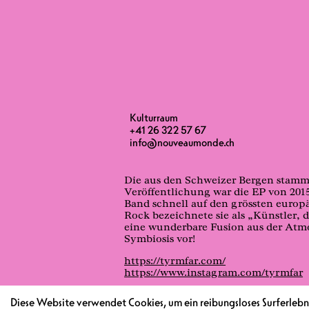
Kulturraum
+41 26 322 57 67
info@nouveaumonde.ch
Die aus den Schweizer Bergen stamme
Veröffentlichung war die EP von 2015
Band schnell auf den grössten euro
Rock bezeichnete sie als „Künstler, 
eine wunderbare Fusion aus der Atmo
Symbiosis vor!
https://tyrmfar.com/
https://www.instagram.com/tyrmfar
Diese Website verwendet Cookies, um ein reibungsloses Surferlebni