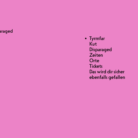
 Disparaged
paraged
paraged
Tyrmfar
Kut
Disparaged
Zeiten
S 28.-
Orte
Tickets
treme Metal mit einer Vernissage,
Das wird dir sicher
ebenfalls gefallen