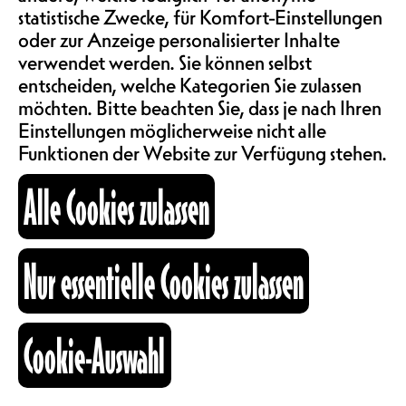
SAALMIETE
statistische Zwecke, für Komfort-Einstellungen
unterstützen und ihr die
ABOS & TARIFE
oder zur Anzeige personalisierter Inhalte
Möglichkeit zu geben, vor einem
verwendet werden. Sie können selbst
entdeckungsfreudigen Publikum
aufzutreten! Ein Abend, vier
entscheiden, welche Kategorien Sie zulassen
Konzerte, 5.- Eintritt und viele
möchten. Bitte beachten Sie, dass je nach Ihren
INFORMATIONEN
wunderbare Momente! An diesem
Einstellungen möglicherweise nicht alle
Abend machen wir Platz für Ina-Ki
Funktionen der Website zur Verfügung stehen.
+ Asdrem + Missgrace + Landing
KARTOGRAPHIE
Alle Cookies zulassen
Cliffs!
CH
SUCHE
Ina-Ki (Jérôme et Asuka)
Nur essentielle Cookies zulassen
Cookie-Auswahl
fb
ig
li
Kulturraum
Folk
+41 26 322 57 67