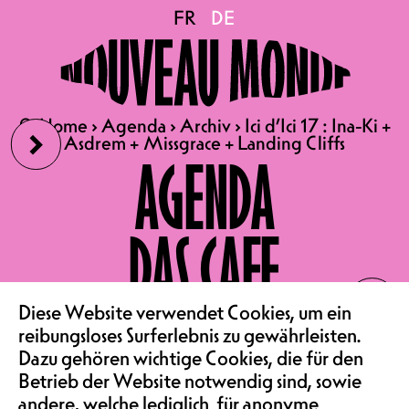
Ici d’Ici 17 : Ina-Ki +
FR
FR
DE
DE
Asdrem + Missgrace +
›
🔍
🔍
Home
Home
›
›
Agenda
Agenda
›
›
Archiv
Archiv
›
›
Ici d’Ici 17 : Ina-Ki +
Ici d’Ici 17 : Ina-Ki +
Landing Cliffs
Asdrem + Missgrace + Landing Cliffs
Asdrem + Missgrace + Landing Cliffs
AGENDA
21.10.2023
DAS CAFE
ICI'D'ICI #17
‹
KONZERT | KONZERTSAAL
VEREIN & COMMUNITY
Diese Website verwendet Cookies, um ein
5.- (ABENDKASSE ONLY)
reibungsloses Surferlebnis zu gewährleisten.
Dazu gehören wichtige Cookies, die für den
Seit 17 Ausgaben haben die Ici d'Ici-
Betrieb der Website notwendig sind, sowie
Abende das große Vergnügen, die
andere, welche lediglich für anonyme
aufstrebende lokale Szene zu