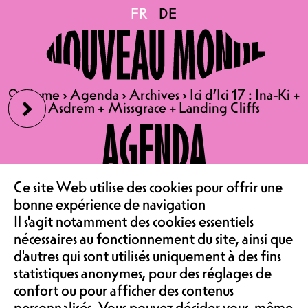
Ici d’Ici 17 : Ina-Ki +
FR
FR
DE
DE
Asdrem + Missgrace +
›
🔍
🔍
Home
Home
›
›
Agenda
Agenda
›
›
Archives
Archives
›
›
Ici d’Ici 17 : Ina-Ki +
Ici d’Ici 17 : Ina-Ki +
Landing Cliffs
Asdrem + Missgrace + Landing Cliffs
Asdrem + Missgrace + Landing Cliffs
AGENDA
21.10.2023
LE CAFÉ
Ce site Web utilise des cookies pour offrir une
ICI'D'ICI #17
bonne expérience de navigation
‹
CONCERT | SALLE DE
Il s'agit notamment des cookies essentiels
ASSOCIATION &
SPECTACLE
nécessaires au fonctionnement du site, ainsi que
d'autres qui sont utilisés uniquement à des fins
5.- (CAISSE DE SOIR)
statistiques anonymes, pour des réglages de
confort ou pour afficher des contenus
Depuis 17 éditions, les soirées Ici
personnalisés. Vous pouvez décider vous-même