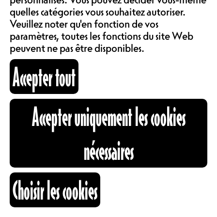
COMMUNAUTÉ
d’Ici ont l’énorme plaisir de
quelles catégories vous souhaitez autoriser.
soutenir la scène locale émergente,
LOCATIONS
Veuillez noter qu'en fonction de vos
lui permettant de se produire
paramètres, toutes les fonctions du site Web
devant un public friand de
peuvent ne pas être disponibles.
découvertes ! Une soirée, quatre
ABOS & TARIFS
concerts, 5.- l'entrée et plein de
Accepter tout
magnifiques moments ! Ce soir-là,
on laisse la place à Ina-Ki + Asdrem
+ Missgrace + Landing Cliffs !
INFORMATIONS
Accepter uniquement les cookies
CH
Ina-Ki (Jérôme et Asuka)
CARTOGRAPHIE
nécessaires
RECHERCHE
Choisir les cookies
Folk