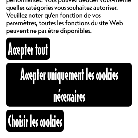
COMMUNAUTÉ
quelles catégories vous souhaitez autoriser.
LOCATIONS
Veuillez noter qu'en fonction de vos
Pour la 8ème édition de la
paramètres, toutes les fonctions du site Web
Grooverie nos copains de La
peuvent ne pas être disponibles.
Baraque invitent le fabuleux
ABOS & TARIFS
Accepter tout
Fantastic de Melbourne pour nous
offrir une soirée bien bien groovy !
Come early & dance early !
INFORMATIONS
Accepter uniquement les cookies
Fantastic Man - Facebook
Fantastic Man - Instagram
CARTOGRAPHIE
Youtube - La Baraque
nécessaires
La Baraque - Instagram
La Baraque - Facebook
RECHERCHE
Choisir les cookies
AU