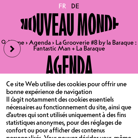
La Grooverie #8 by la
FR
FR
DE
DE
Baraque : Fantastic Man
›
🔍
🔍
Home
Home
›
›
Agenda
Agenda
›
›
La Grooverie #8 by la Baraque :
La Grooverie #8 by la Baraque :
+ La Baraque
Fantastic Man + La Baraque
Fantastic Man + La Baraque
AGENDA
VE 28.08.2026
LE CAFÉ
Ce site Web utilise des cookies pour offrir une
LA GROOVERIE #8 BY LA
‹
bonne expérience de navigation
BARAQUE : FANTASTIC MAN
Il s'agit notamment des cookies essentiels
ASSOCIATION &
+ LA BARAQUE
nécessaires au fonctionnement du site, ainsi que
d'autres qui sont utilisés uniquement à des fins
PARTY | TERRASSE
statistiques anonymes, pour des réglages de
ENTRÉE GRATUITE | 16H00 –
confort ou pour afficher des contenus
21H30
personnalisés. Vous pouvez décider vous-même