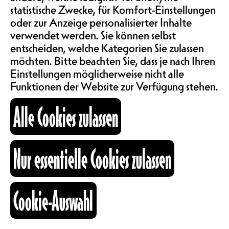
SAALMIETE
statistische Zwecke, für Komfort-Einstellungen
ABOS & TARIFE
oder zur Anzeige personalisierter Inhalte
verwendet werden. Sie können selbst
Zur 8. Ausgabe der Grooverie laden
entscheiden, welche Kategorien Sie zulassen
unsere Freunde von La Baraque den
möchten. Bitte beachten Sie, dass je nach Ihren
INFORMATIONEN
fabulösen Fantastic aus Melbourne
Einstellungen möglicherweise nicht alle
ein, um uns einen richtig elend
Funktionen der Website zur Verfügung stehen.
groovigen Abend zu bescheren!
KARTOGRAPHIE
Alle Cookies zulassen
Come early & dance early !
Fantastic Man - Facebook
SUCHE
Fantastic Man - Instagram
Nur essentielle Cookies zulassen
Youtube - La Baraque
La Baraque - Instagram
Cookie-Auswahl
La Baraque - Facebook
fb
ig
li
AU
Kulturraum
+41 26 322 57 67