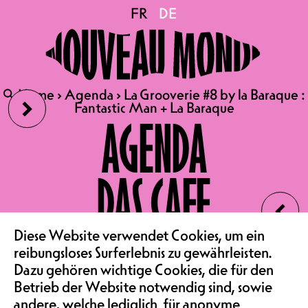
La Grooverie #8 by la
FR
FR
DE
DE
Baraque : Fantastic Man
›
🔍
🔍
Home
Home
›
›
Agenda
Agenda
›
›
La Grooverie #8 by la Baraque :
La Grooverie #8 by la Baraque :
+ La Baraque
Fantastic Man + La Baraque
Fantastic Man + La Baraque
AGENDA
FR 28.08.2026
DAS CAFE
LA GROOVERIE #8 BY LA
‹
BARAQUE : FANTASTIC MAN
VEREIN & COMMUNITY
Diese Website verwendet Cookies, um ein
+ LA BARAQUE
reibungsloses Surferlebnis zu gewährleisten.
PARTY | TERRASSE
Dazu gehören wichtige Cookies, die für den
EINTRITT GRATIS | 16H00 –
Betrieb der Website notwendig sind, sowie
andere, welche lediglich für anonyme
21H30